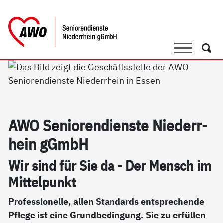
springen
AWO Bezirksverband Niederrhein e.V. 
Link zu Home
Suche
Such
AWO Se­nio­ren­di­ens­te Nie­der­r­
hein gGmbH
Wir sind für Sie da - Der Mensch im
Mit­tel­punkt
Professionelle, allen Standards entsprechende
Pflege ist eine Grundbedingung. Sie zu erfüllen