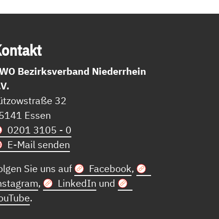
on­takt
WO Bezirksverband Niederrhein
.V.
ützowstraße 32
5141 Essen
0201 3105 - 0
E-Mail senden
olgen Sie uns auf
Facebook
,
nstagram
,
LinkedIn
und
ouTube
.