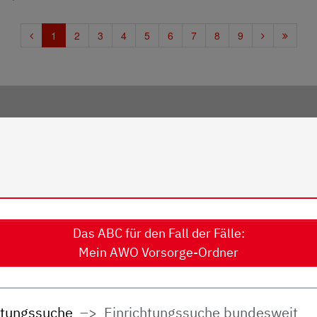
Das ABC für den Fall der Fälle:
Mein AWO Vorsorge-Ordner
htungssuche
Einrichtungssuche bundesweit