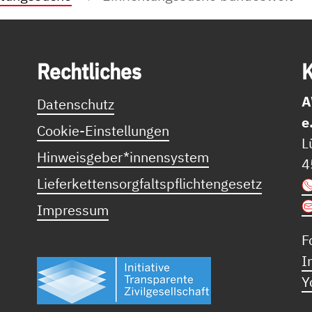
Recht­li­ches
K
A
Datenschutz
e
Cookie-Einstellungen
L
Hinweisgeber*innensystem
4
Lieferkettensorgfaltspflichtengesetz
Impressum
F
I
Y