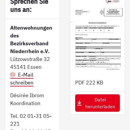
Sp­re­chen Sie
uns an:
Altenwohnungen
des
Bezirksverband
Niederrhein e.V.
Lützowstraße 32
45141 Essen
E-Mail
schreiben
PDF
222 KB
Désirée Ibrom
Datei
Koordination
herunterladen
Tel. 02 01-31 05-
221