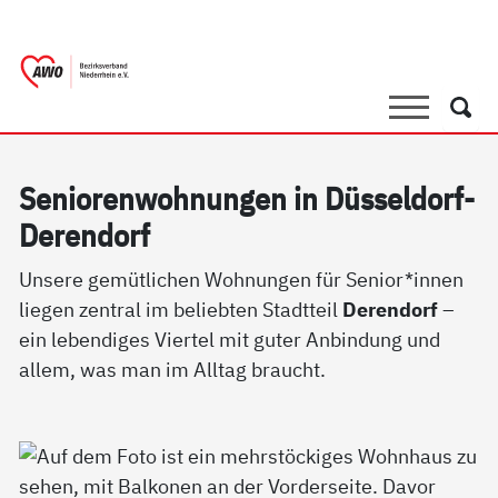
springen
AWO Bezirksverband Niederrhein e.V. 
Link zu Home
Suche
Such
Se­nio­ren­woh­nun­gen in Düs­sel­dorf-
De­ren­dorf
Unsere gemütlichen Wohnungen für Senior*innen
liegen zentral im beliebten Stadtteil
Derendorf
–
ein lebendiges Viertel mit guter Anbindung und
allem, was man im Alltag braucht.