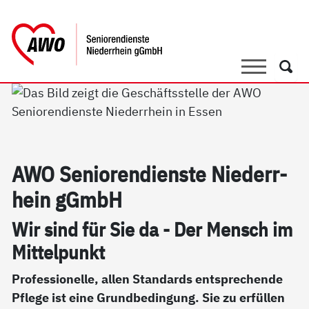
springen
AWO Bezirksverband Niederrhein e.V. 
Link zu Home
Suche
Such
AWO Se­nio­ren­di­ens­te Nie­der­r­
hein gGmbH
Wir sind für Sie da - Der Mensch im
Mit­tel­punkt
Professionelle, allen Standards entsprechende
Pflege ist eine Grundbedingung. Sie zu erfüllen