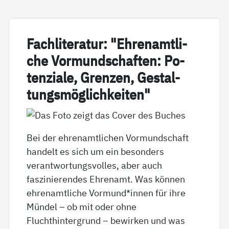
Fach­li­te­ra­tur: "Eh­renamt­li­
che Vor­mund­schaf­ten: Po­
ten­zia­le, Gren­zen, Ge­stal­
tungs­mög­lich­kei­ten"
Bei der ehrenamtlichen Vormundschaft
handelt es sich um ein besonders
verantwortungsvolles, aber auch
faszinierendes Ehrenamt. Was können
ehrenamtliche Vormund*innen für ihre
Mündel – ob mit oder ohne
Fluchthintergrund – bewirken und was