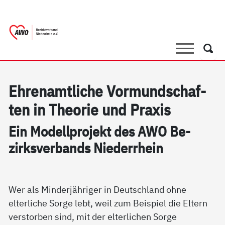
springen
AWO Bezirksverband Niederrhein e.V. 
Link zu Home
Suche
Such
Eh­renamt­li­che Vor­mund­schaf­
ten in The­o­rie und Pra­xis
Ein Mo­dell­pro­jekt des AWO Be­
zirks­ver­bands Nie­der­r­hein
Wer als Minderjähriger in Deutschland ohne
elterliche Sorge lebt, weil zum Beispiel die Eltern
verstorben sind, mit der elterlichen Sorge