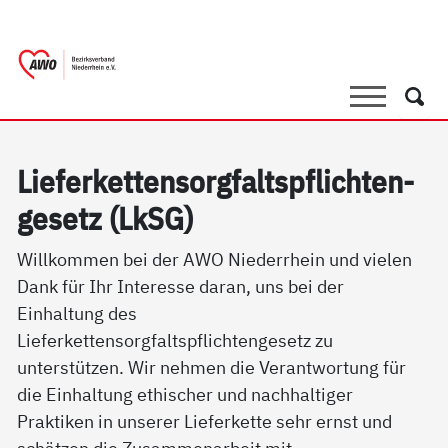
springen
AWO Bezirksverband Niederrhein e.V. |
Link zu Home
Suche
Such
Lie­fer­ket­ten­sorg­faltspf­lich­ten­
ge­setz (LkSG)
Willkommen bei der AWO Niederrhein und vielen
Dank für Ihr Interesse daran, uns bei der
Einhaltung des
Lieferkettensorgfaltspflichtengesetz zu
unterstützen. Wir nehmen die Verantwortung für
die Einhaltung ethischer und nachhaltiger
Praktiken in unserer Lieferkette sehr ernst und
schätzen die Zusammenarbeit mit