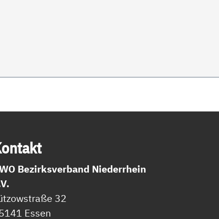
on­takt
WO Bezirksverband Niederrhein
.V.
ützowstraße 32
5141 Essen