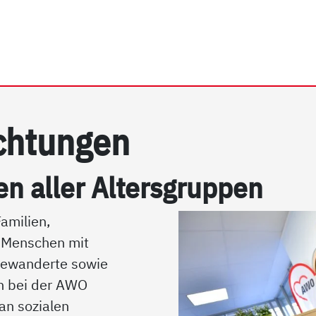
rhein e.V. | Dienste & Ei
ich­tun­gen
 al­ler Al­ters­grup­pen
amilien,
 Menschen mit
gewanderte sowie
en bei der AWO
 an sozialen