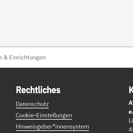
e & Einrichtungen
Recht­li­ches
K
A
Datenschutz
e
Cookie-Einstellungen
L
Hinweisgeber*innensystem
4