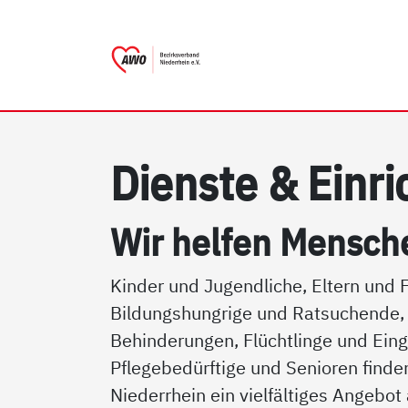
AWO Bezirksverband Nieder
Link zu Home
Di­ens­te & Ein­r
Wir hel­fen Men­schen
Kinder und Jugendliche, Eltern und F
Bildungshungrige und Ratsuchende,
Behinderungen, Flüchtlinge und Ein
Pflegebedürftige und Senioren find
Niederrhein ein vielfältiges Angebot