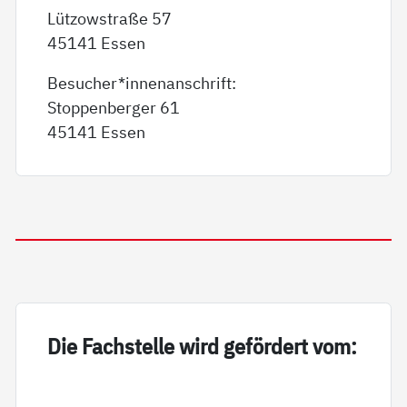
Lützowstraße 57
45141 Essen
Besucher*innenanschrift:
Stoppenberger 61
45141 Essen
Die Fach­s­tel­le wird ge­för­dert vom: