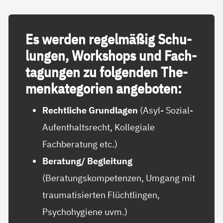
Es wer­den re­gel­mä­ß­ig Schu­
lun­gen, Work­shops und Fach­
ta­gun­gen zu fol­gen­den The­
men­ka­te­go­ri­en an­ge­bo­ten:
Rechtliche Grundlagen
(Asyl- Sozial-
Aufenthaltsrecht, Kollegiale
Fachberatung etc.)
Beratung/ Begleitung
(Beratungskompetenzen, Umgang mit
traumatisierten Flüchtlingen,
Psychohygiene uvm.)