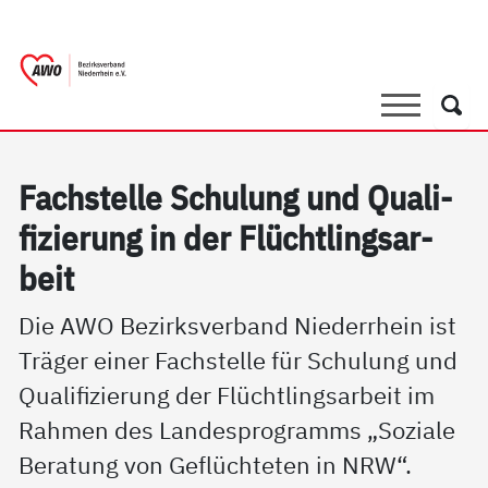
springen
AWO Bezirksverband Niederrhein e.V. | 
Link zu Home
Suche
Such
Fach­s­tel­le Schu­lung und Qua­li­
fi­zie­rung in der Flücht­lings­ar­
beit
Die AWO Bezirksverband Niederrhein ist
Träger einer Fachstelle für Schulung und
Qualifizierung der Flüchtlingsarbeit im
Rahmen des Landesprogramms „Soziale
Beratung von Geflüchteten in NRW“.