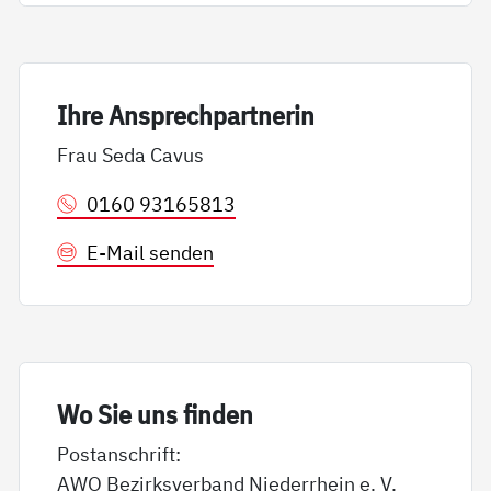
Ih­re An­sp­rech­part­ne­rin
Frau Seda Cavus
0160 93165813
E-Mail senden
Wo Sie uns fin­den
Postanschrift:
AWO Bezirksverband Niederrhein e. V.