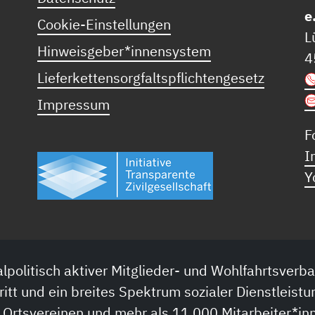
e
Cookie-Einstellungen
L
Hinweisgeber*innensystem
4
Lieferkettensorgfaltspflichtengesetz
Impressum
F
I
Y
lpolitisch aktiver Mitglieder- und Wohlfahrtsverba
ritt und ein breites Spektrum sozialer Dienstleistu
 Ortsvereinen und mehr als 11.000 Mitarbeiter*inn