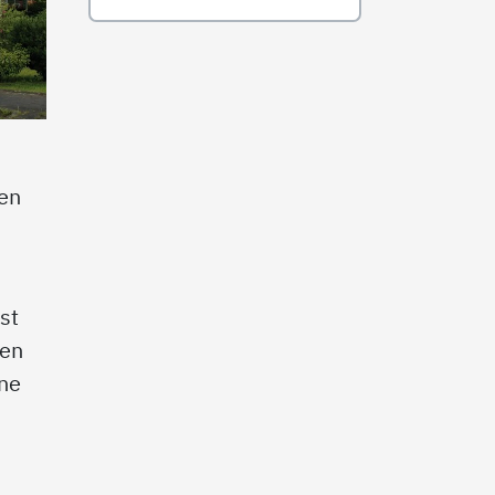
en
st
pen
ine