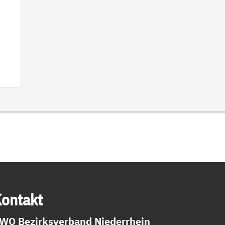
on­takt
WO Bezirksverband Niederrhein