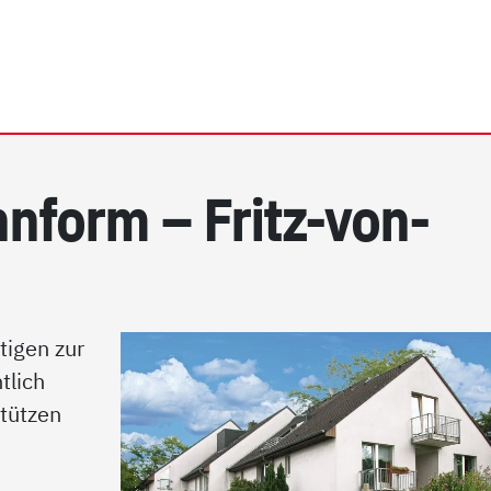
rrhein e.V. | Besondere 
hn­form – Fritz-von-
tigen zur
tlich
stützen
.