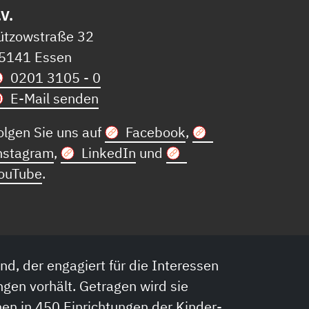
.V.
ützowstraße 32
5141 Essen
0201 3105 - 0
E-Mail senden
olgen Sie uns auf
Facebook
,
nstagram
,
LinkedIn
und
ouTube
.
nd, der engagiert für die Interessen
ngen vorhält. Getragen wird sie
en in 450 Einrichtungen der Kinder-