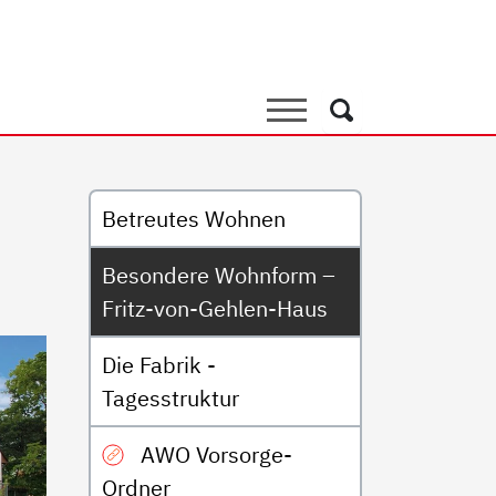
Wohnform – Fritz-von-Gehl
Suche
Suche
Untermenü
Betreutes Wohnen
Besondere Wohnform –
Fritz-von-Gehlen-Haus
Die Fabrik -
Tagesstruktur
AWO Vorsorge-
Ordner