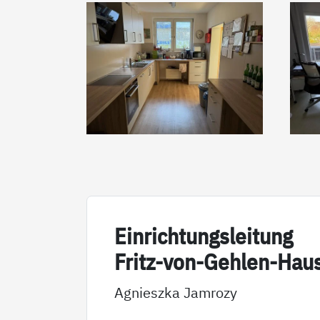
Ein­rich­tungs­lei­tung
Fritz-von-Geh­len-Hau
Agnieszka Jamrozy