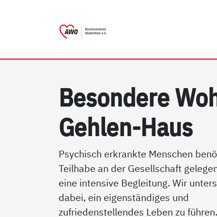
AWO Bezirksverband Niede
Link zu Home
Be­son­de­re Wo
Geh­len-Haus
Psychisch erkrankte Menschen benö
Teilhabe an der Gesellschaft gelegen
eine intensive Begleitung. Wir unter
dabei, ein eigenständiges und
zufriedenstellendes Leben zu führen