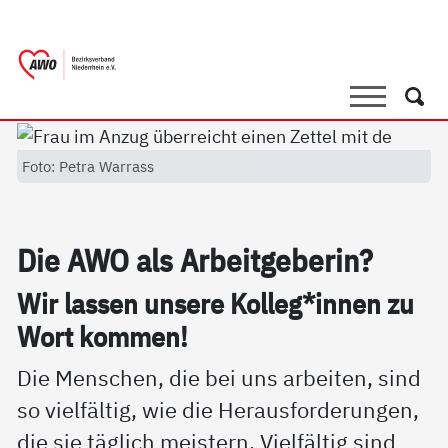
springen
AWO Bezirksverband Niederrhein e.V. 
Link zu Home
Suche
Such
Foto: Petra Warrass
Die AWO als Ar­beit­ge­be­rin?
Wir las­sen un­se­re Kol­leg*in­nen zu
Wort kom­men!
Die Menschen, die bei uns arbeiten, sind
so vielfältig, wie die Herausforderungen,
die sie täglich meistern. Vielfältig sind