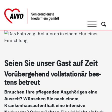
springen
AWO Bezirksverband Niederrhein e.V. |
Link zu Home
Suche
Such
Sei­en Sie un­ser Gast auf Zeit
Vor­über­ge­hend voll­sta­tio­när bes­
tens be­t­reut
Brauchen Ihre pflegenden Angehörigen eine
Auszeit? Wünschen Sie nach einem
Krankenhausaufenthalt eine intensive