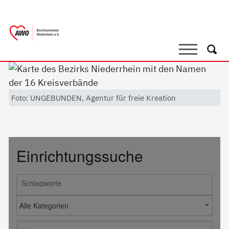
springen
AWO Bezirksverband Niederrhein e.V. 
Link zu Home
Suche
Such
Foto: UNGEBUNDEN, Agentur für freie Kreation