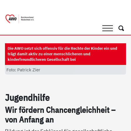
springen
AWO Bezirksverband Niederrhein e.V. 
Link zu Home
Suche
Such
Die AWO setzt sich offensiv für die Rechte der Kinder ein und
trägt damit aktiv zu einer menschlicheren und
kinderfreundlicheren Gesellschaft bei
Foto: Patrick Zier
Ju­gend­hil­fe
Wir för­dern Chan­cen­g­leich­heit –
von An­fang an
Bildung ist der Schlüssel für gesellschaftliche