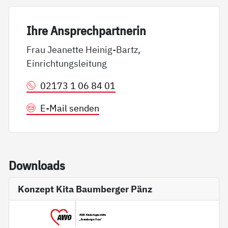
Ih­re An­sp­rech­part­ne­rin
Frau Jeanette Heinig-Bartz,
Einrichtungsleitung
02173 1 06 84 01
E-Mail senden
Down­loads
Konzept Kita Baumberger Pänz