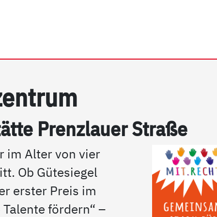
rrhein e.V. | Mo.Ki Famil
­zen­trum
ät­te Prenz­lau­er Stra­ße
 im Alter von vier
tt. Ob Gütesiegel
 erster Preis im
Talente fördern“ –