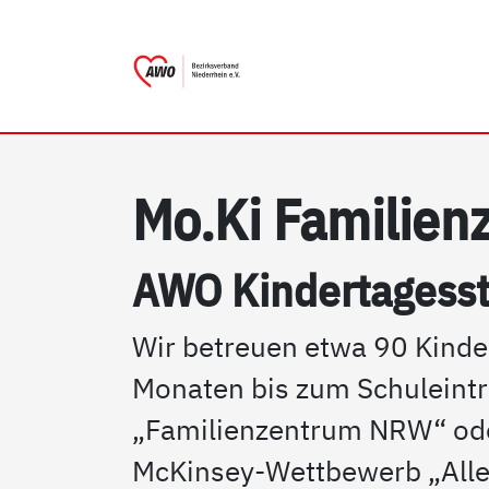
AWO Bezirksverband Niede
Link zu Home
Mo.Ki Fa­mi­li­en
AWO Kin­der­ta­ges­st
Wir betreuen etwa 90 Kinder
Monaten bis zum Schuleintri
„Familienzentrum NRW“ oder
McKinsey-Wettbewerb „Alle 