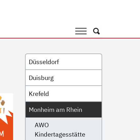
ienzentrum AWO Kita Prenz
Suche
Suche
Untermenü
Düsseldorf
Duisburg
Krefeld
Monheim am Rhein
AWO
Kindertagesstätte