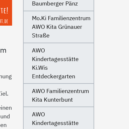
Baumberger Pänz
Mo.Ki Familienzentrum
AWO Kita Grünauer
Straße
um
AWO
Kindertagesstätte
Ki.Wis
Entdeckergarten
fnung
AWO Familienzentrum
iel.
Kita Kunterbunt
einen
AWO
 und
Kindertagesstätte
hen