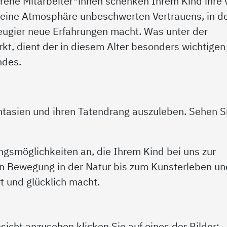
ene Mitarbeiter*innen schenken Ihrem Kind ihre v
 eine Atmosphäre unbeschwerten Vertrauens, in d
eugier neue Erfahrungen macht. Was unter der
irkt, dient der in diesem Alter besonders wichtigen
ndes.
tasien und ihren Tatendrang auszuleben. Sehen S
ngsmöglichkeiten an, die Ihrem Kind bei uns zur
en Bewegung in der Natur bis zum Kunsterleben un
t und glücklich macht.
sicht anzusehen klicken Sie auf eines der Bilder: