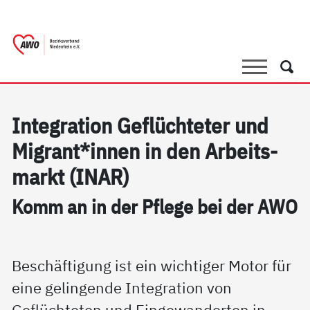
springen
AWO Bezirksverband Niederrhein e.V. |
Link zu Home
Suche
Such
In­te­g­ra­ti­on Ge­flüch­te­ter und
Mi­grant*in­nen in den Ar­beits­
markt (INAR)
Komm an in der Pf­le­ge bei der AWO
Beschäftigung ist ein wichtiger Motor für
eine gelingende Integration von