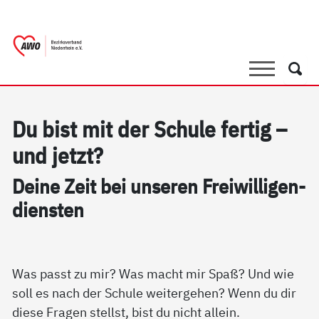
springen
AWO Bezirksverband Niederrhein e.V. |
Link zu Home
Suche
Such
Du bist mit der Schu­le fer­tig –
und jetzt?
Dei­ne Zeit bei un­se­ren Frei­wil­li­gen­
di­ens­ten
Was passt zu mir? Was macht mir Spaß? Und wie
soll es nach der Schule weitergehen? Wenn du dir
diese Fragen stellst, bist du nicht allein.