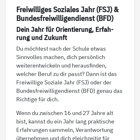
Frei­wil­li­ges So­zia­les Jahr (FSJ) &
Bun­des­f­rei­wil­li­gen­di­enst (BFD)
Dein Jahr für Ori­en­tie­rung, Er­fah­
rung und Zu­kunft
Du möchtest nach der Schule etwas
Sinnvolles machen, dich persönlich
weiterentwickeln und herausfinden,
welcher Beruf zu dir passt? Dann ist das
Freiwillige Soziale Jahr (FSJ) oder der
Bundesfreiwilligendienst (BFD) genau das
Richtige für dich.
Wenn du zwischen 16 und 27 Jahre alt
bist, kannst du ein Jahr lang praktische
Erfahrungen sammeln, Verantwortung
übernehmen und dich gleichzeitig für