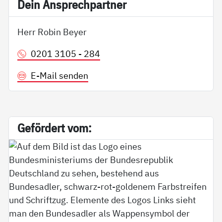
Dein An­sp­rech­part­ner
Herr Robin Beyer
0201 3105 - 284
E-Mail senden
Ge­för­dert vom: