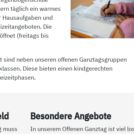
dern täglich ein warmes
er Hausaufgaben und
eizeitangeboten. Die
ffnet (freitags bis
t sind neben unseren offenen Ganztagsgruppen
klassen. Diese bieten einen kindgerechten
eizeitphasen.
eld
Be­son­de­re An­ge­bo­te
g muss
In unserem Offenen Ganztag ist viel los