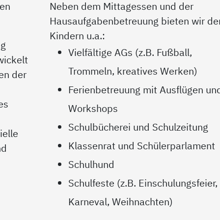
nen
Neben dem Mittagessen und der
Hausaufgabenbetreuung bieten wir de
Kindern u.a.:
ng
Vielfältige AGs (z.B. Fußball,
wickelt
Trommeln, kreatives Werken)
en der
Ferienbetreuung mit Ausflügen un
es
Workshops
Schulbücherei und Schulzeitung
elle
Klassenrat und Schülerparlament
nd
Schulhund
Schulfeste (z.B. Einschulungsfeier,
Karneval, Weihnachten)