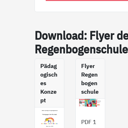
Down­load: Fly­er d
Re­gen­bo­gen­schu­l
Pädag
Flyer
ogisch
Regen
es
bogen
Konze
schule
pt
PDF
1