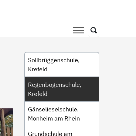
chule, Krefeld
Suche
Suche
Untermenü
Sollbrüggenschule,
Krefeld
Regenbogenschule,
Krefeld
Gänselieselschule,
Monheim am Rhein
Grundschule am