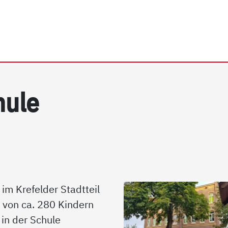
rrhein e.V. | Regenbogens
hu­le
im Krefelder Stadtteil
 von ca. 280 Kindern
 in der Schule