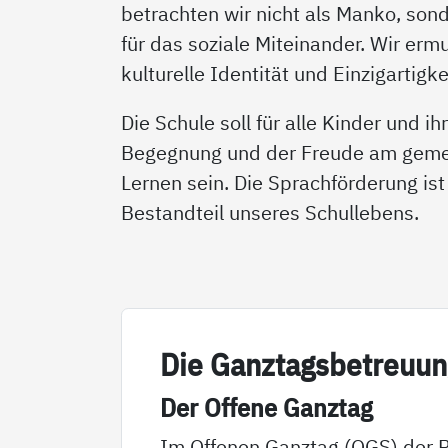
betrachten wir nicht als Manko, son
für das soziale Miteinander. Wir ermu
kulturelle Identität und Einzigartigke
Die Schule soll für alle Kinder und ih
Begegnung und der Freude am gem
Lernen sein. Die Sprachförderung ist
Bestandteil unseres Schullebens.
Die Gan­z­­tags­­be­t­­reu­u
Der Of­fe­ne Ganz­tag
Im Offenen Ganztag (OGS) der