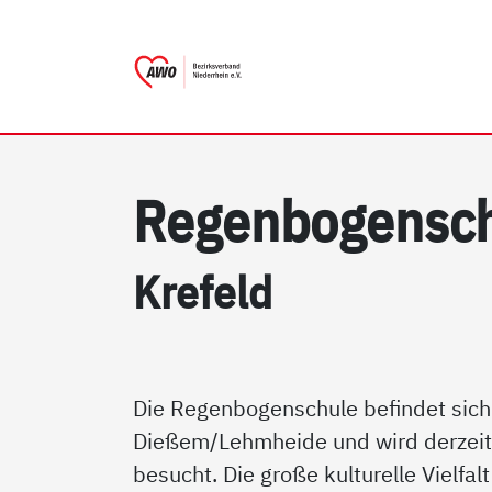
AWO Bezirksverband Niede
Link zu Home
Re­gen­bo­gen­sc
Kre­feld
Die Regenbogenschule befindet sich 
Dießem/Lehmheide und wird derzeit
besucht. Die große kulturelle Vielfalt