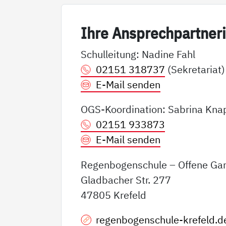
Ih­re An­sp­rech­part­ne­r
Schulleitung: Nadine Fahl
02151 318737
(Sekretariat)
E-Mail senden
OGS-Koordination: Sabrina Kn
02151 933873
E-Mail senden
Regenbogenschule – Offene Ga
Gladbacher Str. 277
47805 Krefeld
regenbogenschule-krefeld.d