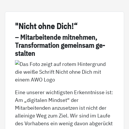
"Nicht oh­ne Dich!“
– Mit­ar­bei­ten­de mit­neh­men,
Trans­for­ma­ti­on ge­mein­sam ge­
stal­ten
Eine unserer wichtigsten Erkenntnisse ist:
Am „digitalen Mindset“ der
Mitarbeitenden anzusetzen ist nicht der
alleinige Weg zum Ziel. Wir sind im Laufe
des Vorhabens ein wenig davon abgerückt