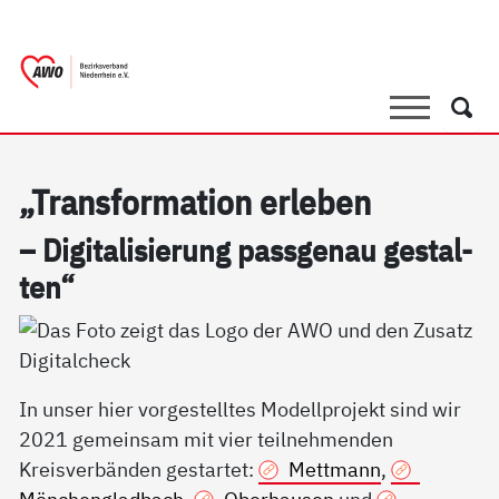
springen
AWO Bezirksverband Niederrhein e.V. |
Link zu Home
Suche
Such
„Trans­for­ma­ti­on er­le­ben
– Di­gi­ta­li­sie­rung pass­ge­nau ge­stal­
ten“
In unser hier vorgestelltes Modellprojekt sind wir
2021 gemeinsam mit vier teilnehmenden
Kreisverbänden gestartet:
Mettmann
,