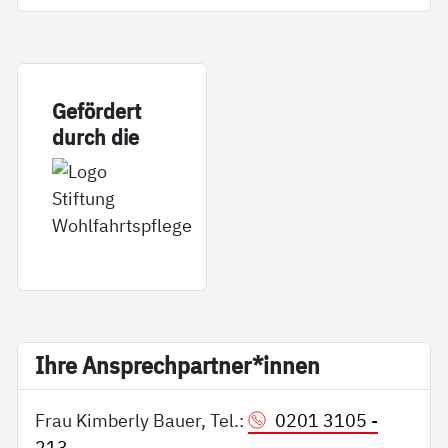
Ge­för­dert
durch die
Ih­re An­sp­rech­part­ner*in­nen
Frau Kimberly Bauer, Tel.:
0201 3105 -
213