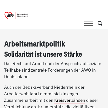
springen
AWO Bezirksverband Niederrhein e.V. |
Link zu Home
Suche
Such
Ar­beits­markt­po­li­tik
So­li­da­ri­tät ist un­se­re Stär­ke
Das Recht auf Arbeit und der Anspruch auf soziale
Teilhabe sind zentrale Forderungen der AWO in
Deutschland.
Auch der Bezirksverband Niederrhein der
Arbeiterwohlfahrt nimmt sich in enger
Zusammenarbeit mit den
Kreisverbänden
dieser
Verpflichtung an. Er unterstützt die vielfältigen