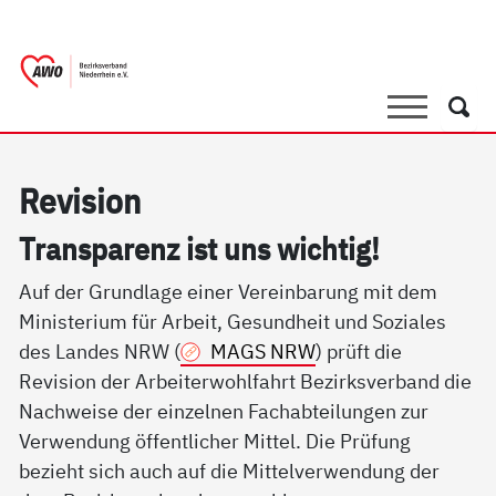
springen
AWO Bezirksverband Niederrhein e.V. |
Link zu Home
Suche
Such
Re­vi­si­on
Tran­s­pa­renz ist uns wich­tig!
Auf der Grundlage einer Vereinbarung mit dem
Ministerium für Arbeit, Gesundheit und Soziales
des Landes NRW (
MAGS NRW
) prüft die
Revision der Arbeiterwohlfahrt Bezirksverband die
Nachweise der einzelnen Fachabteilungen zur
Verwendung öffentlicher Mittel. Die Prüfung
bezieht sich auch auf die Mittelverwendung der