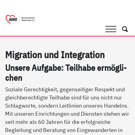
springen
AWO Bezirksverband Niederrhein e.V. |
Link zu Home
Suche
Such
Mi­g­ra­ti­on und In­te­g­ra­ti­on
Un­se­re Auf­ga­be: Teil­ha­be er­mög­li­
chen
Soziale Gerechtigkeit, gegenseitiger Respekt und
gleichberechtigte Teilhabe sind für uns nicht nur
Schlagworte, sondern Leitlinien unseres Handelns.
Mit unseren Einrichtungen und Diensten stehen wir
seit mehr als 60 Jahren für die erfolgreiche
Begleitung und Beratung von Eingewanderten in