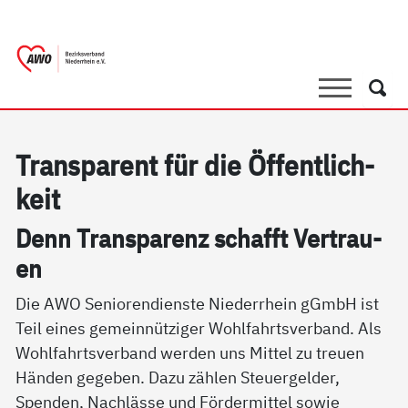
springen
AWO Bezirksverband Niederrhein e.V. 
Link zu Home
Suche
Such
Tran­s­pa­rent für die Öf­f­ent­lich­
keit
Denn Tran­s­pa­renz schafft Ver­trau­
en
Die AWO Seniorendienste Niederrhein gGmbH ist
Teil eines gemeinnütziger Wohlfahrtsverband. Als
Wohlfahrtsverband werden uns Mittel zu treuen
Händen gegeben. Dazu zählen Steuergelder,
Spenden, Nachlässe und Fördermittel sowie