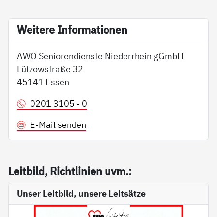
Wei­te­re In­for­ma­tio­nen
AWO Seniorendienste Niederrhein gGmbH
Lützowstraße 32
45141 Essen
0201 3105 - 0
E-Mail senden
Leit­bild, Richt­li­ni­en uvm.:
Unser Leitbild, unsere Leitsätze