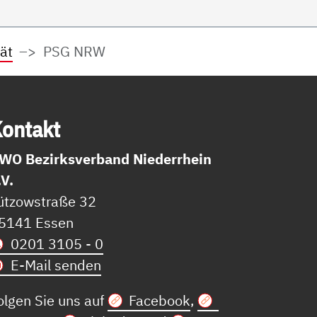
ät
PSG NRW
on­takt
WO Bezirksverband Niederrhein
.V.
ützowstraße 32
5141 Essen
0201 3105 - 0
E-Mail senden
olgen Sie uns auf
Facebook
,