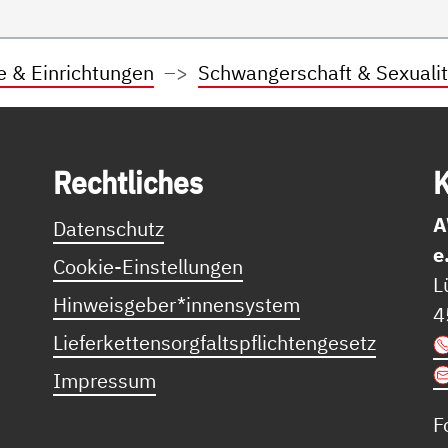
e & Einrichtungen
Schwangerschaft & Sexualit
Recht­li­ches
K
A
Datenschutz
e
Cookie-Einstellungen
L
Hinweisgeber*innensystem
4
Lieferkettensorgfaltspflichtengesetz
Impressum
F