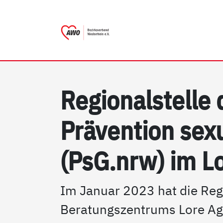
AWO Bezirksverband Niede
Link zu Home
Re­gio­nal­s­tel­le
Präv­en­ti­on se­
(PsG.nrw) im Lo
Im Januar 2023 hat die Reg
Beratungszentrums Lore Agn