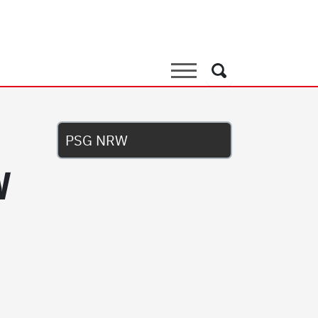
Suche
Suche
Untermenü
PSG NRW
W