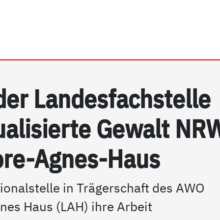
rrhein e.V. | PSG NRW
 der Lan­des­fach­s­tel­le
xua­li­sier­te Ge­walt NR
­re-Ag­nes-Haus
ionalstelle in Trägerschaft des AWO
es Haus (LAH) ihre Arbeit