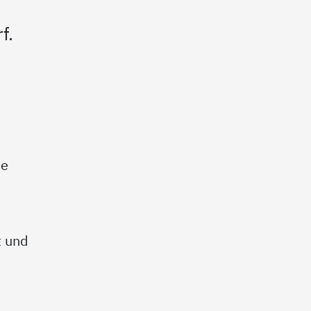
f.
he
e
t und