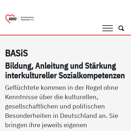
springen
AWO Bezirksverband Niederrhein e.V. 
Link zu Home
Suche
Such
BA­SiS
Bil­dung, An­lei­tung und Stär­kung
in­ter­kul­tu­rel­ler So­zial­kom­pe­ten­zen
Geflüchtete kommen in der Regel ohne
Kenntnisse über die kulturellen,
gesellschaftlichen und politischen
Besonderheiten in Deutschland an. Sie
bringen ihre jeweils eigenen