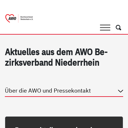
springen
AWO Bezirksverband Niederrhein e.V. |
Link zu Home
Suche
Such
Ak­tu­el­les aus dem AWO Be­
zirks­ver­band Nie­der­r­hein
Über die AWO und Pressekontakt