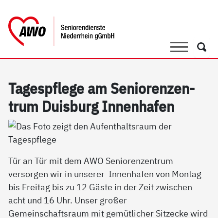
springen
AWO Bezirksverband Niederrhein e.V. 
Link zu Home
Suche
Such
Ta­gespf­le­ge am Se­nio­ren­zen­
trum Duis­burg In­nen­ha­fen
Tür an Tür mit dem AWO Seniorenzentrum
versorgen wir in unserer Innenhafen von Montag
bis Freitag bis zu 12 Gäste in der Zeit zwischen
acht und 16 Uhr. Unser großer
Gemeinschaftsraum mit gemütlicher Sitzecke wird