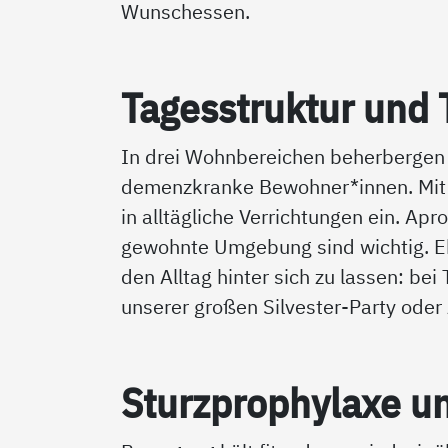
Wunschessen.
Ta­ges­struk­tur un
In drei Wohnbereichen beherbergen 
demenzkranke Bewohner*innen. Mit t
in alltägliche Verrichtungen ein. Ap
gewohnte Umgebung sind wichtig. Ebe
den Alltag hinter sich zu lassen: b
unserer großen Silvester-Party oder
Sturz­pro­phy­la­xe u