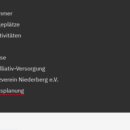
immer
geplätze
tivitäten
sse
lliativ-Versorgung
verein Niederberg e.V.
gsplanung