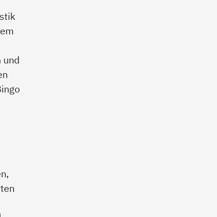
stik
rdem
n und
en
Bingo
en,
rten