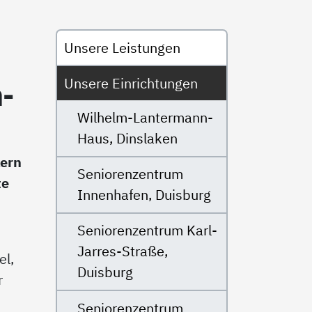
Untermenü
Unsere Leistungen
Unsere Einrichtungen
h­
Wilhelm-Lantermann-
Haus, Dinslaken
kern
Seniorenzentrum
te
Innenhafen, Duisburg
Seniorenzentrum Karl-
Jarres-Straße,
el,
Duisburg
r
Seniorenzentrum