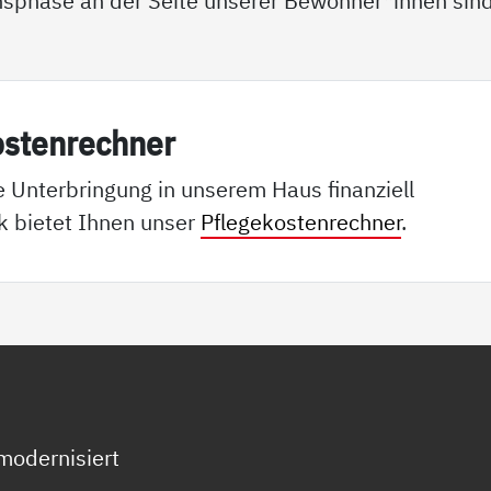
bensphase an der Seite unserer Bewohner*innen sind
os­ten­rech­ner
e Unterbringung in unserem Haus finanziell
k bietet Ihnen unser
Pflegekostenrechner
.
modernisiert