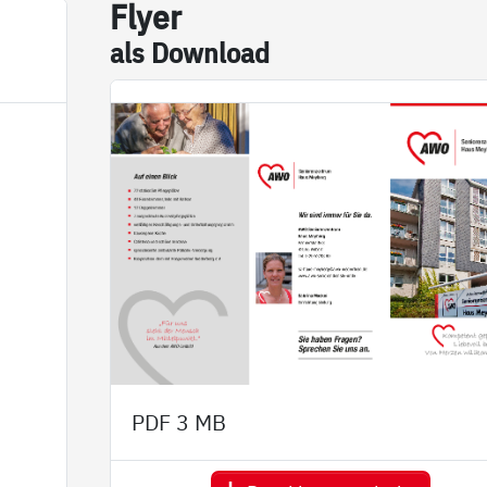
Fly­er
als Down­load
PDF
3 MB