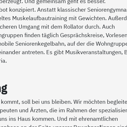
überzeugt. Und gemeinsam geht es besser.
ot konzipiert. Anstatt klassischer Seniorengymna
zieltes Muskelaufbautraining mit Gewichten. Auße
icheren Umgang mit dem Rollator durch. Auch
hngruppen finden täglich Gesprächskreise, Vorlese
 mobile Seniorenkegelbahn, auf der die Wohngrupp
inander antreten. Es gibt Musikveranstaltungen, 
ia.
ng
 kommt, soll bei uns bleiben. Wir möchten begleit
peuten und Ärzten, die im Rahmen der spezialisie
 uns ins Haus kommen. Und mit ehrenamtlichen