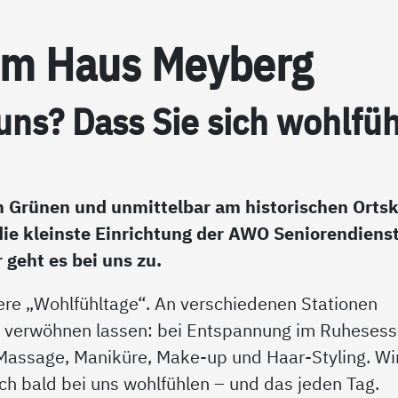
trum Haus Mey­berg
 uns? Dass Sie sich wohl­fü
im Grünen und unmittelbar am historischen Orts
die kleinste Einrichtung der AWO Seniorendiens
 geht es bei uns zu.
ere „Wohlfühltage“. An verschiedenen Stationen
 verwöhnen lassen: bei Entspannung im Ruhesess
Massage, Maniküre, Make-up und Haar-Styling. Wi
ch bald bei uns wohlfühlen – und das jeden Tag.