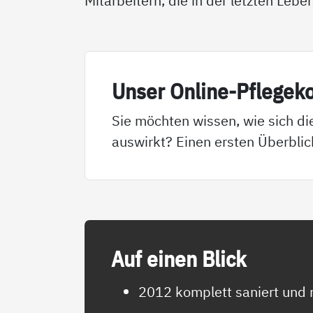
Mitarbeitern, die in der letzten Le
Un­ser On­li­ne-Pf­le­ge­k
Sie möchten wissen, wie sich di
auswirkt? Einen ersten Überblic
Auf ei­nen Blick
2012 komplett saniert und 