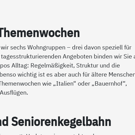
d The­men­wo­chen
wir sechs Wohngruppen – drei davon speziell für
agesstrukturierenden Angeboten binden wir Sie 
ropos Alltag: Regelmäßigkeit, Struktur und die
nso wichtig ist es aber auch für ältere Menschen
ei Themenwochen wie „Italien“ oder „Bauernhof“,
 Ausflügen.
nd Se­nio­ren­ke­gel­bahn