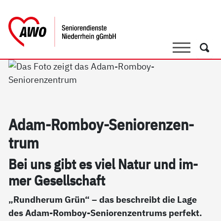
springen
AWO Bezirksverband Niederrhein e.V
Link zu Home
Suche
Such
Adam-Rom­boy-Se­nio­ren­zen­
trum
Bei uns gibt es viel Na­tur und im­
mer Ge­sell­schaft
„Rundherum Grün“ – das beschreibt die Lage
des Adam-Romboy-Seniorenzentrums perfekt.