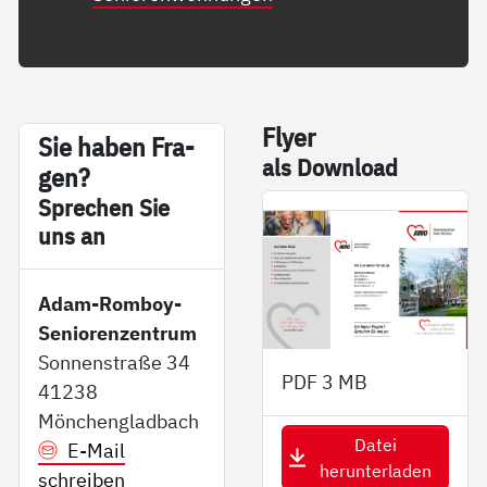
Fly­er
Sie ha­ben Fra­
als Down­load
gen?
Sp­re­chen Sie
uns an
Adam-Romboy-
Seniorenzentrum
Sonnenstraße 34
PDF
3 MB
41238
Mönchengladbach
Datei
E-Mail
herunterladen
schreiben