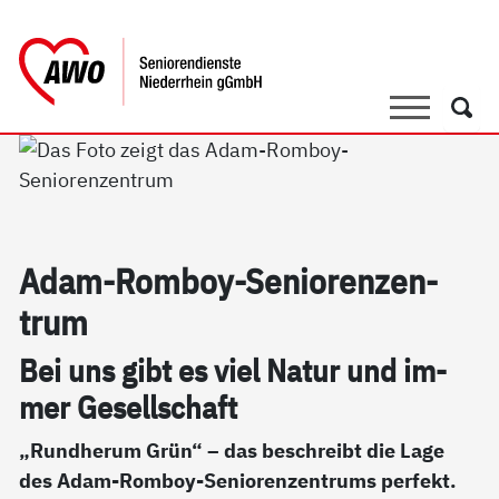
springen
AWO Bezirksverband Niederrhein e.V
Link zu Home
Suche
Such
Adam-Rom­boy-Se­nio­ren­zen­
trum
Bei uns gibt es viel Na­tur und im­
mer Ge­sell­schaft
„Rundherum Grün“ – das beschreibt die Lage
des Adam-Romboy-Seniorenzentrums perfekt.