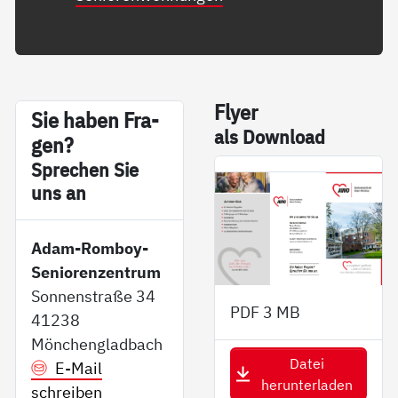
Fly­er
Sie ha­ben Fra­
als Down­load
gen?
Sp­re­chen Sie
uns an
Adam-Romboy-
Seniorenzentrum
Sonnenstraße 34
PDF
3 MB
41238
Mönchengladbach
Datei
E-Mail
herunterladen
schreiben