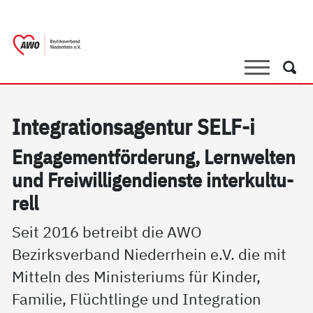
springen
AWO Bezirksverband Niederrhein e.V. |
Link zu Home
Suche
Such
In­te­g­ra­ti­on­sa­gen­tur SELF-i
En­ga­ge­ment­för­de­rung, Lern­wel­ten
und Frei­wil­li­gen­di­ens­te in­ter­kul­tu­
rell
Seit 2016 betreibt die AWO
Bezirksverband Niederrhein e.V. die mit
Mitteln des Ministeriums für Kinder,
Familie, Flüchtlinge und Integration