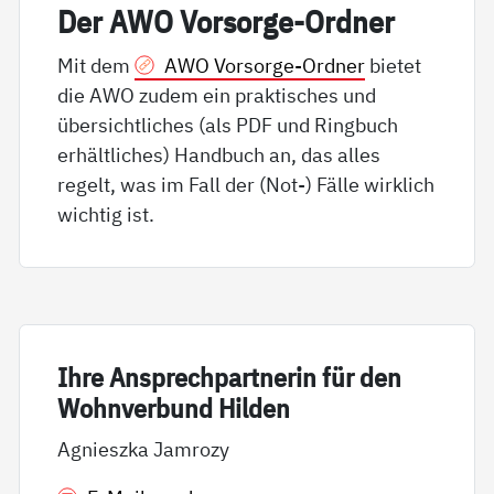
Der AWO Vor­sor­ge-Ord­ner
Mit dem
AWO Vorsorge-Ordner
bietet
die AWO zudem ein praktisches und
übersichtliches (als PDF und Ringbuch
erhältliches) Handbuch an, das alles
regelt, was im Fall der (Not-) Fälle wirklich
wichtig ist.
Ih­re An­sp­rech­part­ne­rin für den
Wohn­ver­bund Hil­den
Agnieszka Jamrozy