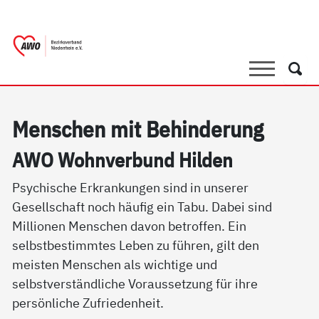
springen
AWO Bezirksverband Niederrhein e.V.
Link zu Home
Suche
Such
Men­schen mit Be­hin­de­rung
AWO Wohn­ver­bund Hil­den
Psychische Erkrankungen sind in unserer
Gesellschaft noch häufig ein Tabu. Dabei sind
Millionen Menschen davon betroffen. Ein
selbstbestimmtes Leben zu führen, gilt den
meisten Menschen als wichtige und
selbstverständliche Voraussetzung für ihre
persönliche Zufriedenheit.