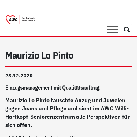
springen
AWO Bezirksverband Niederrhein e.V. |
Link zu Home
Suche
Such
Maurizio Lo Pinto
28.12.2020
Einzugsmanagement mit Qualitätsauftrag
Maurizio Lo Pinto tauschte Anzug und Juwelen
gegen Jeans und Pflege und sieht im AWO Willi-
Hartkopf-Seniorenzentrum alle Perspektiven für
sich offen.