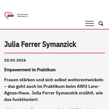
springen
AWO Bezirksverband Niederrhein e.V. |
Link zu Home
Suche
Such
Julia Ferrer Symanzick
20.03.2026
Empowerment im Praktikum
Frauen stärken und sich selbst weiterentwickeln
– das geht auch im Praktikum beim AWO Lore-
Agnes-Haus. Julia Ferrer Symanzick erzählt, wie
das funktioniert: