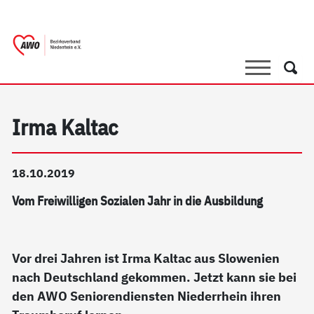
springen
AWO Bezirksverband Niederrhein e.V. |
Link zu Home
Suche
Such
Irma Kaltac
18.10.2019
Vom Freiwilligen Sozialen Jahr in die Ausbildung
Vor drei Jahren ist Irma Kaltac aus Slowenien
nach Deutschland gekommen. Jetzt kann sie bei
den AWO Seniorendiensten Niederrhein ihren