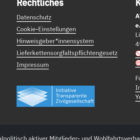
Recht­li­ches
K
A
Datenschutz
e
Cookie-Einstellungen
L
Hinweisgeber*innensystem
4
Lieferkettensorgfaltspflichtengesetz
Impressum
F
I
Y
lpolitisch aktiver Mitglieder- und Wohlfahrtsverba