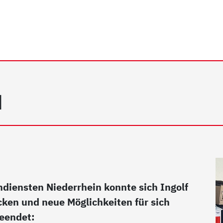
hein e.V. | Portrait
u
diensten Niederrhein konnte sich Ingolf
ken und neue Möglichkeiten für sich
beendet: