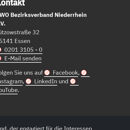
on­takt
WO Bezirksverband Niederrhein
.V.
ützowstraße 32
5141 Essen
0201 3105 - 0
E-Mail senden
olgen Sie uns auf
Facebook
,
nstagram
,
LinkedIn
und
ouTube
.
nd, der engagiert für die Interessen