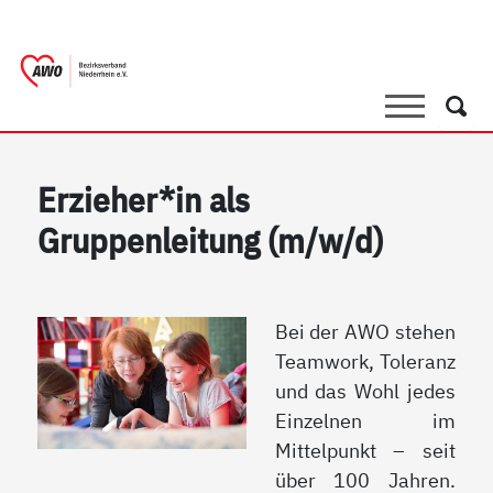
springen
AWO Bezirksverband Niederrhein e.V. |
Link zu Home
Suche
Such
Erzieher*in als
Gruppenleitung (m/w/d)
Bei der AWO stehen
Teamwork, Toleranz
und das Wohl jedes
Einzelnen im
Mittelpunkt – seit
über 100 Jahren.