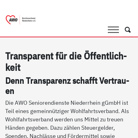
springen
AWO Bezirksverband Niederrhein e.V. 
Link zu Home
Suche
Such
Tran­s­pa­rent für die Öf­f­ent­lich­
keit
Denn Tran­s­pa­renz schafft Ver­trau­
en
Die AWO Seniorendienste Niederrhein gGmbH ist
Teil eines gemeinnütziger Wohlfahrtsverband. Als
Wohlfahrtsverband werden uns Mittel zu treuen
Händen gegeben. Dazu zählen Steuergelder,
Spenden, Nachlässe und Fördermittel sowie