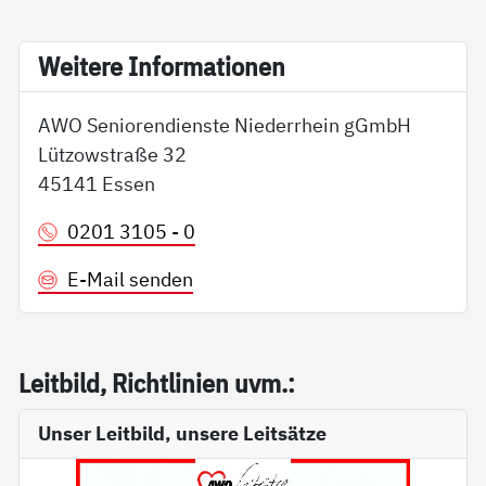
Wei­te­re In­for­ma­tio­nen
AWO Seniorendienste Niederrhein gGmbH
Lützowstraße 32
45141 Essen
0201 3105 - 0
E-Mail senden
Leit­bild, Richt­li­ni­en uvm.:
Unser Leitbild, unsere Leitsätze