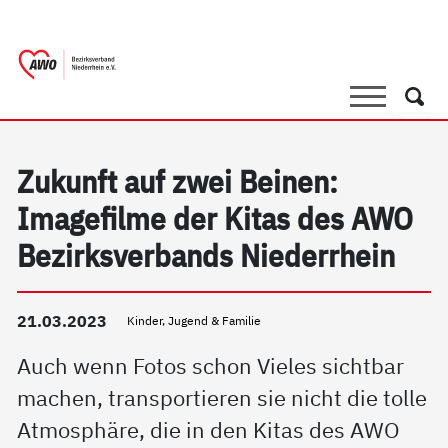
springen
AWO Bezirksverband Niederrhein e.V. |
Link zu Home
Suche
Such
Zukunft auf zwei Beinen:
Imagefilme der Kitas des AWO
Bezirksverbands Niederrhein
21.03.2023
Kinder, Jugend & Familie
Auch wenn Fotos schon Vieles sichtbar
machen, transportieren sie nicht die tolle
Atmosphäre, die in den Kitas des AWO