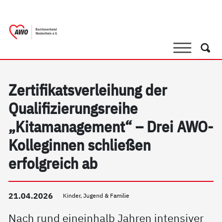
springen
AWO Bezirksverband Niederrhein e.V. |
Link zu Home
Suche
Such
Zertifikatsverleihung der
Qualifizierungsreihe
„Kitamanagement“ – Drei AWO-
Kolleginnen schließen
erfolgreich ab
21.04.2026
Kinder, Jugend & Familie
Nach rund eineinhalb Jahren intensiver