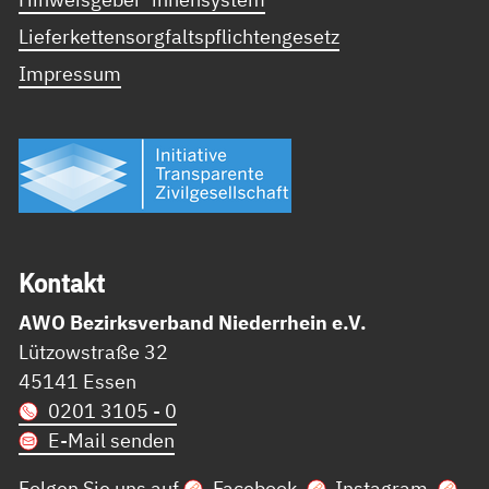
Lieferkettensorgfaltspflichtengesetz
Impressum
Kon­takt
AWO Bezirksverband Niederrhein e.V.
Lützowstraße 32
45141 Essen
0201 3105 - 0
E-Mail senden
Folgen Sie uns auf
Facebook
,
Instagram
,