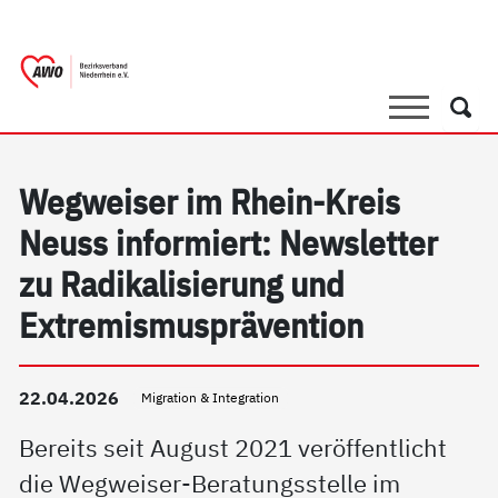
springen
AWO Bezirksverband Niederrhein e.V. |
Link zu Home
Suche
Such
Wegweiser im Rhein-Kreis
Neuss informiert: Newsletter
zu Radikalisierung und
Extremismusprävention
22.04.2026
Migration & Integration
Bereits seit August 2021 veröffentlicht
die Wegweiser-Beratungsstelle im