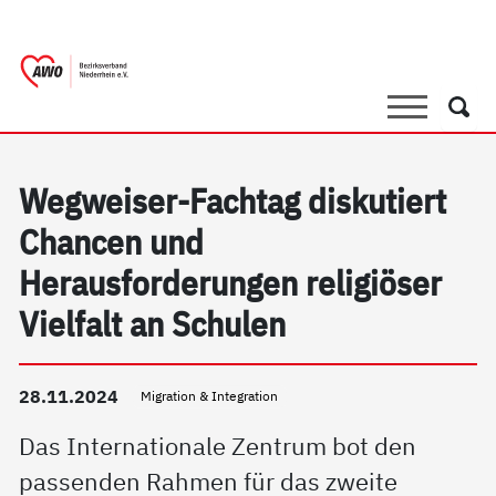
springen
AWO Bezirksverband Niederrhein e.V. |
Link zu Home
Suche
Such
Wegweiser-Fachtag diskutiert
Chancen und
Herausforderungen religiöser
Vielfalt an Schulen
28.11.2024
Migration & Integration
Das Internationale Zentrum bot den
passenden Rahmen für das zweite