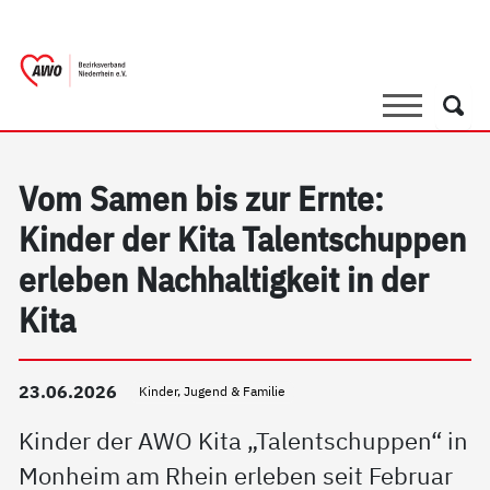
springen
AWO Bezirksverband Niederrhein e.V. |
Link zu Home
Suche
Such
Vom Samen bis zur Ernte:
Kinder der Kita Talentschuppen
erleben Nachhaltigkeit in der
Kita
23.06.2026
Kinder, Jugend & Familie
Kinder der AWO Kita „Talentschuppen“ in
Monheim am Rhein erleben seit Februar