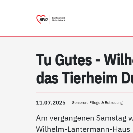
AWO Bezirksverband Nieder
Link zu Home
Tu Gutes - Wil
das Tierheim D
11.07.2025
Senioren, Pflege & Betreuung
Am vergangenen Samstag w
Wilhelm-Lantermann-Haus mi