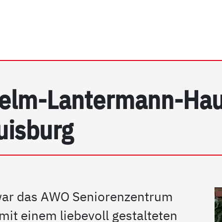
rhein e.V. | Detail
helm-Lantermann-Hau
uisburg
ar das AWO Seniorenzentrum
t einem liebevoll gestalteten