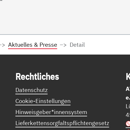
Aktuelles & Presse
Detail
Recht­li­ches
K
A
Datenschutz
e
Cookie-Einstellungen
L
Hinweisgeber*innensystem
4
Lieferkettensorgfaltspflichtengesetz