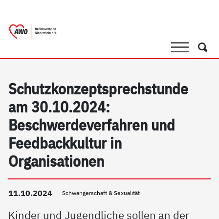
springen
AWO Bezirksverband Niederrhein e.V. |
Link zu Home
Suche
Such
Schutzkonzeptsprechstunde
am 30.10.2024:
Beschwerdeverfahren und
Feedbackkultur in
Organisationen
11.10.2024
Schwangerschaft & Sexualität
Kinder und Jugendliche sollen an der