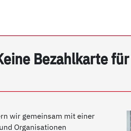
rhein e.V. | Detail
Keine Bezahlkarte für
ern wir gemeinsam mit einer
n und Organisationen