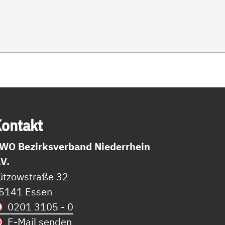
on­takt
WO Bezirksverband Niederrhein
.V.
ützowstraße 32
5141 Essen
0201 3105 - 0
E-Mail senden