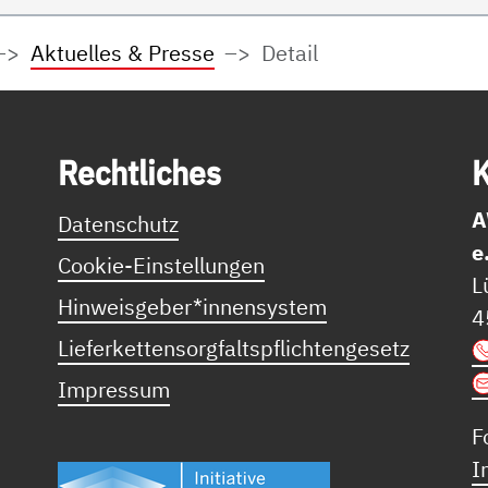
Aktuelles & Presse
Detail
Recht­li­ches
K
A
Datenschutz
e
Cookie-Einstellungen
L
Hinweisgeber*innensystem
4
Lieferkettensorgfaltspflichtengesetz
Impressum
F
I