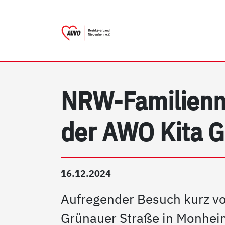
AWO Bezirksverband Nieder
Link zu Home
NRW-Familienmi
der AWO Kita G
16.12.2024
Aufregender Besuch kurz vor
Grünauer Straße in Monheim