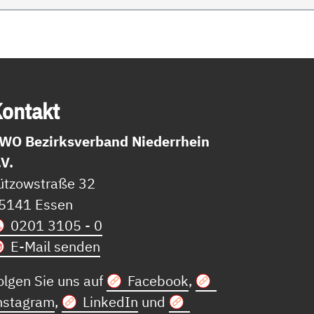
on­takt
WO Bezirksverband Niederrhein
.V.
ützowstraße 32
5141 Essen
0201 3105 - 0
E-Mail senden
olgen Sie uns auf
Facebook
,
nstagram
,
LinkedIn
und