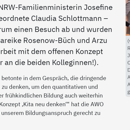
RW-Familienministerin Josefine
eordnete Claudia Schlottmann –
trum einen Besuch ab und wurden
Mareike Rosenow-Büch und Arzu
(
R
Arbeit mit dem offenen Konzept
J
r an die beiden Kolleginnen!).
C
D
A
 betonte in dem Gespräch, die dringende
A
 zu denken, um den quantitativen und
g
er frühkindlichen Bildung auch weiterhin
Konzept ‚Kita neu denken‘“ hat die AWO
 unserem Bildungsanspruch gerecht zu