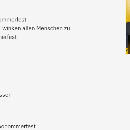
oommerfest
 winken allen Menschen zu
erfest
essen
ooooommerfest