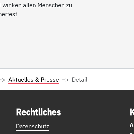
 winken allen Menschen zu
erfest
Aktuelles & Presse
Detail
Recht­li­ches
K
A
Datenschutz
e