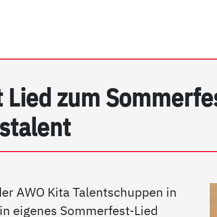
rhein e.V. | Detail
rt Lied zum Sommerfe
stalent
der AWO Kita Talentschuppen in
n eigenes Sommerfest-Lied