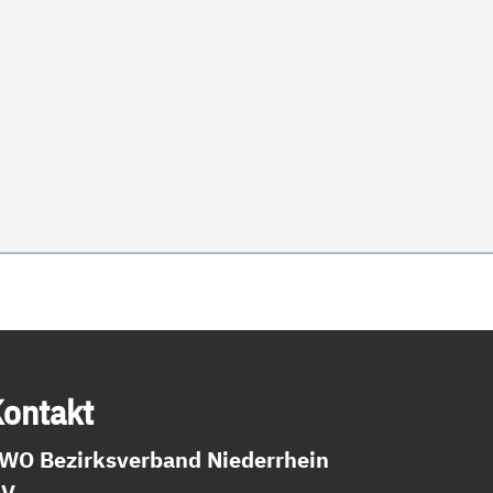
on­takt
WO Bezirksverband Niederrhein
.V.