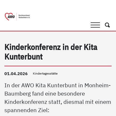
springen
AWO Bezirksverband Niederrhein e.V. |
Link zu Home
Suche
Such
Kinderkonferenz in der Kita
Kunterbunt
01.04.2026
Kindertagesstätte
In der AWO Kita Kunterbunt in Monheim-
Baumberg fand eine besondere
Kinderkonferenz statt, diesmal mit einem
spannenden Ziel: