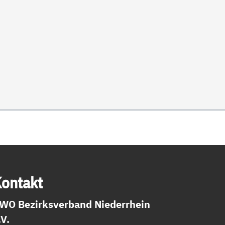
on­takt
WO Bezirksverband Niederrhein
.V.