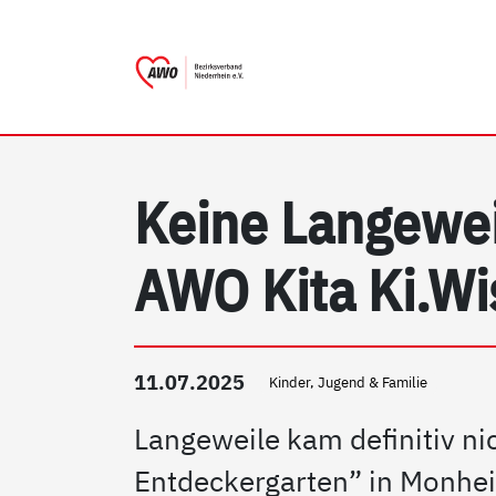
AWO Bezirksverband Nieder
Link zu Home
Keine Langewei
AWO Kita Ki.Wi
11.07.2025
Kinder, Jugend & Familie
Langeweile kam definitiv ni
Entdeckergarten” in Monhe