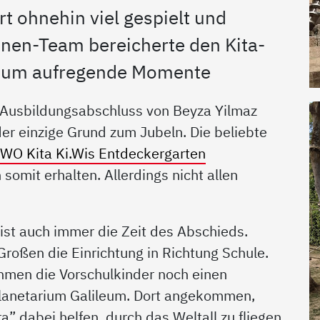
rt ohnehin viel gespielt und
nnen-Team bereicherte den Kita-
ts um aufregende Momente
e Ausbildungsabschluss von Beyza Yilmaz
der einzige Grund zum Jubeln. Die beliebte
WO Kita Ki.Wis Entdeckergarten
omit erhalten. Allerdings nicht allen
ist auch immer die Zeit des Abschieds.
Großen die Einrichtung in Richtung Schule.
ahmen die Vorschulkinder noch einen
Planetarium Galileum. Dort angekommen,
a” dabei helfen, durch das Weltall zu fliegen