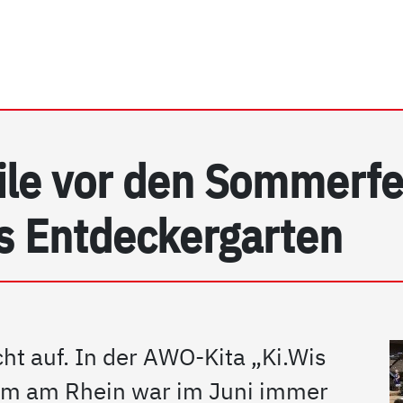
rhein e.V. | Detail
le vor den Sommerfer
s Entdeckergarten
cht auf. In der AWO-Kita „Ki.Wis
im am Rhein war im Juni immer